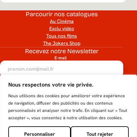
Parcourir nos catalogues
Au Cinéma
Exclu vidéo
Tous nos films
The Jokers Shop
Recevez notre Newsletter
E-mail
RGPD
Nous respectons votre vie privée.
Accéder
Accéder
Accéder
Accéder
Accéder
J’accepte que mon adresse e-mail soit utilisée conformément
à notre politique de confidentialité.
Nous utilisons des cookies pour améliorer votre expérience
au
au
au
au
au
hCaptcha
de navigation, diffuser des publicités ou des contenus
S'inscrire
personnalisés et analyser notre trafic. En cliquant sur « Tout
compte
compte
compte
compte
compte
Suivez-nous
accepter », vous consentez à notre utilisation des cookies.
Tiktok
Facebook
Instagram
Youtube
X de
Personnaliser
Tout rejeter
© 2026 - The Jokers Films