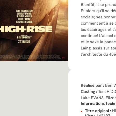
Bientôt, il se prend
Et alors qu’il se 
sociale; ses bonne
commencent à se d
les éclairages et l
continue! L’alcool
et le sexe la panac
Laing, assis sur so
l’architecte du 40è
Réalisé par :
Ben 
Casting :
Tom HID
Luke EVANS,
Eliz
Informations techn
Titre original :
Hi
Visa :
142107