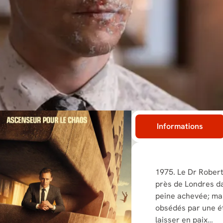
Informations
1975. Le Dr Rober
près de Londres d
peine achevée; mais
obsédés par une étr
laisser en paix…