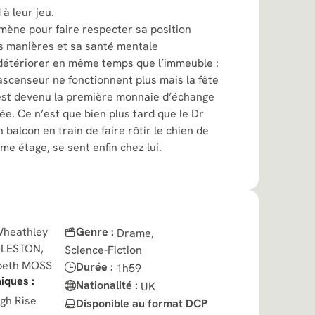
 à leur jeu.
démène pour faire respecter sa position
s manières et sa santé mentale
étériorer en même temps que l’immeuble :
’ascenseur ne fonctionnent plus mais la fête
 est devenu la première monnaie d’échange
ée. Ce n’est que bien plus tard que le Dr
n balcon en train de faire rôtir le chien de
me étage, se sent enfin chez lui.
Wheathley
Genre :
Drame,
DLESTON,
Science-Fiction
abeth MOSS
Durée :
1h59
iques :
Nationalité :
UK
gh Rise
Disponible au format DCP