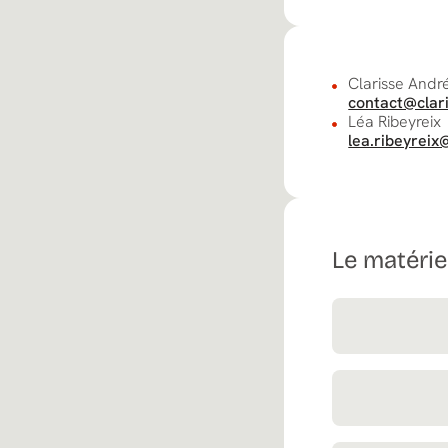
Clarisse Andr
contact@clar
Léa Ribeyreix
lea.ribeyrei
Le matériel