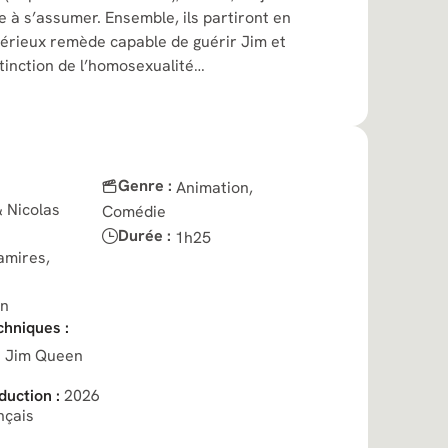
 à s’assumer. Ensemble, ils partiront en
érieux remède capable de guérir Jim et
tinction de l’homosexualité…
Genre :
Animation,
 Nicolas
Comédie
Durée :
1h25
amires,
on
chniques :
:
Jim Queen
uction :
2026
nçais