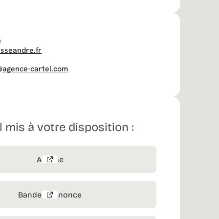
é
isseandre.fr
x@agence-cartel.com
 mis à votre disposition :
Affiche
Bande-annnonce