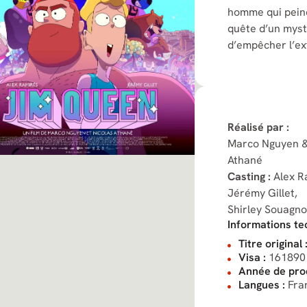
homme qui peine
quête d’un myst
d’empêcher l’ex
Réalisé par :
Marco Nguyen &
Athané
Casting :
Alex R
Jérémy Gillet,
Shirley Souagn
Informations te
Titre original 
Visa :
161890
Année de prod
Langues :
Fra