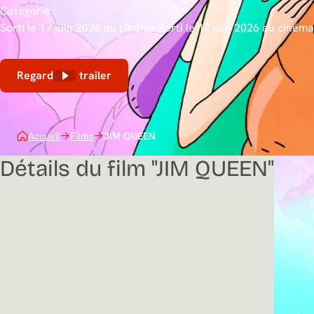
Catégorie :
Sorti le 17 juin 2026 au cinéma
Sorti le 17 juin 2026 au cinéma
Regarder le trailer
Accueil
Films
JIM QUEEN
Détails du film "JIM QUEEN"