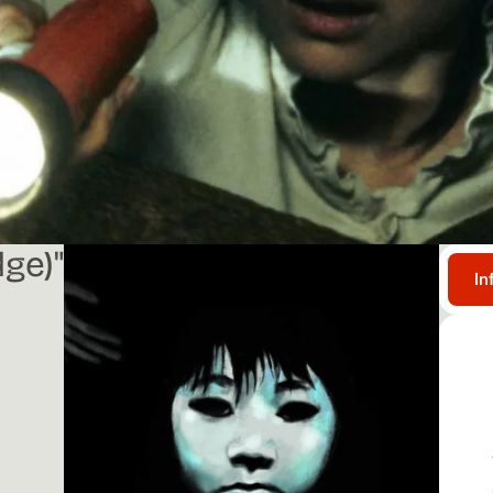
dge)"
In