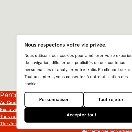
Nous respectons votre vie privée.
Nous utilisons des cookies pour améliorer votre expérie
de navigation, diffuser des publicités ou des contenus
personnalisés et analyser notre trafic. En cliquant sur «
Tout accepter », vous consentez à notre utilisation des
cookies.
Parcourir nos catalogues
Recevez notre 
Personnaliser
Tout rejeter
Au Cinéma
E-mail
S'inscrire
Exclu vidéo
Accepter tout
Tous nos films
The Jokers Shop
RGPD
J’accepte que mon adresse 