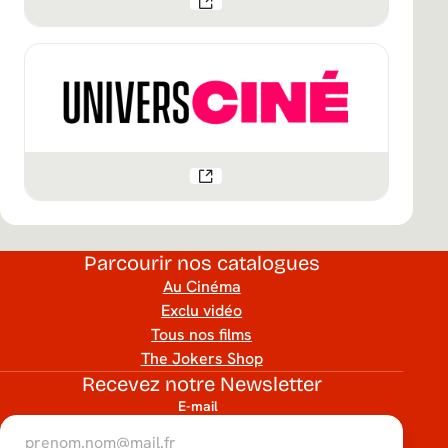
Parcourir nos catalogues
Au Cinéma
Exclu vidéo
Tous nos films
The Jokers Shop
Recevez notre Newsletter
E-mail