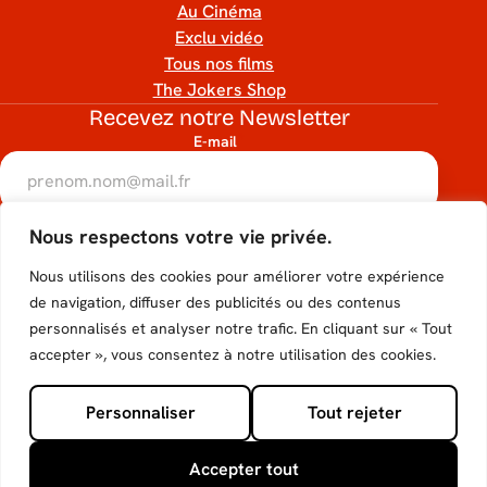
Au Cinéma
Exclu vidéo
Tous nos films
The Jokers Shop
Recevez notre Newsletter
E-mail
RGPD
Nous respectons votre vie privée.
Accéder
Accéder
Accéder
Accéder
Accéder
J’accepte que mon adresse e-mail soit utilisée conformément
à notre politique de confidentialité.
Nous utilisons des cookies pour améliorer votre expérience
au
au
au
au
au
hCaptcha
de navigation, diffuser des publicités ou des contenus
S'inscrire
personnalisés et analyser notre trafic. En cliquant sur « Tout
compte
compte
compte
compte
compte
Suivez-nous
accepter », vous consentez à notre utilisation des cookies.
Tiktok
Facebook
Instagram
Youtube
X de
Personnaliser
Tout rejeter
de The
de The
de The
de The
The
© 2026 - The Jokers Films
Mentions légales
Joker
Joker
Joker
Joker
Joker
Politique de confidentialité
Accepter tout