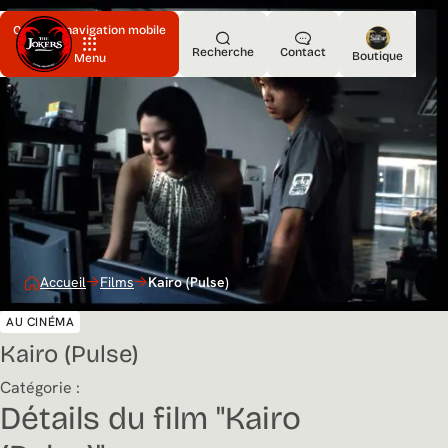
Ouvrir la navigation mobile
Recherche
Contact
Boutique
Menu
Accueil
Films
Kairo (Pulse)
AU CINÉMA
Kairo (Pulse)
Catégorie :
Détails du film "Kairo