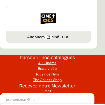
Abonnement ciné+ OCS
Parcourir nos catalogues
Au Cinéma
Exclu vidéo
Tous nos films
The Jokers Shop
Recevez notre Newsletter
E-mail