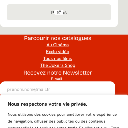
Photos
Parcourir nos catalogues
Au Cinéma
Exclu vidéo
Tous nos films
The Jokers Shop
Recevez notre Newsletter
E-mail
RGPD
Nous respectons votre vie privée.
Accéder
Accéder
Accéder
Accéder
Accéder
J’accepte que mon adresse e-mail soit utilisée conformément
à notre politique de confidentialité.
Nous utilisons des cookies pour améliorer votre expérience
au
au
au
au
au
hCaptcha
de navigation, diffuser des publicités ou des contenus
S'inscrire