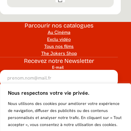
Parcourir nos catalogues
Au Cinéma
Exclu vidéo
Tous nos films
The Jokers Shop
Recevez notre Newsletter
E-mail
RGPD
Nous respectons votre vie privée.
Accéder
Accéder
Accéder
Accéder
Accéder
J’accepte que mon adresse e-mail soit utilisée conformément
à notre politique de confidentialité.
Nous utilisons des cookies pour améliorer votre expérience
au
au
au
au
au
hCaptcha
de navigation, diffuser des publicités ou des contenus
S'inscrire
personnalisés et analyser notre trafic. En cliquant sur « Tout
compte
compte
compte
compte
compte
Suivez-nous
accepter », vous consentez à notre utilisation des cookies.