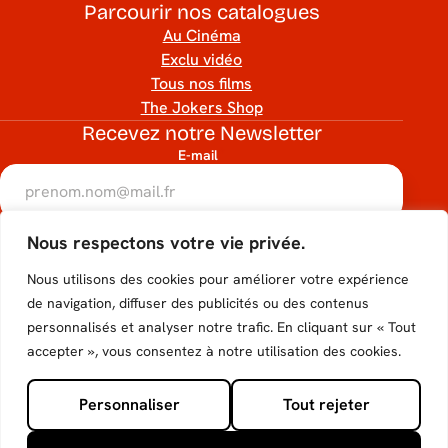
Parcourir nos catalogues
Au Cinéma
Exclu vidéo
Tous nos films
The Jokers Shop
Recevez notre Newsletter
E-mail
RGPD
Nous respectons votre vie privée.
Accéder
Accéder
Accéder
Accéder
Accéder
J’accepte que mon adresse e-mail soit utilisée conformément
à notre politique de confidentialité.
Nous utilisons des cookies pour améliorer votre expérience
au
au
au
au
au
hCaptcha
de navigation, diffuser des publicités ou des contenus
S'inscrire
personnalisés et analyser notre trafic. En cliquant sur « Tout
compte
compte
compte
compte
compte
Suivez-nous
accepter », vous consentez à notre utilisation des cookies.
Tiktok
Facebook
Instagram
Youtube
X de
Personnaliser
Tout rejeter
de The
de The
de The
de The
The
© 2026 - The Jokers Films
Mentions légales