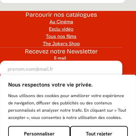
Parcourir nos catalogues
Au Cinéma
Exclu vidéo
Tous nos films
The Jokers Shop
Recevez notre Newsletter
E-mail
RGPD
Nous respectons votre vie privée.
Accéder
Accéder
Accéder
Accéder
Accéder
J’accepte que mon adresse e-mail soit utilisée conformément
à notre politique de confidentialité.
Nous utilisons des cookies pour améliorer votre expérience
au
au
au
au
au
hCaptcha
de navigation, diffuser des publicités ou des contenus
S'inscrire
personnalisés et analyser notre trafic. En cliquant sur « Tout
compte
compte
compte
compte
compte
Suivez-nous
accepter », vous consentez à notre utilisation des cookies.
Tiktok
Facebook
Instagram
Youtube
X de
Personnaliser
Tout rejeter