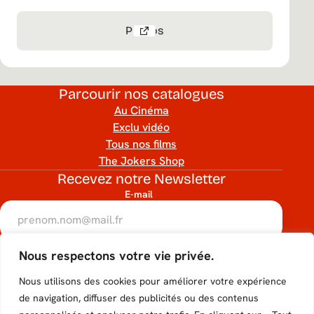
Photos
Parcourir nos catalogues
Au Cinéma
Exclu vidéo
Tous nos films
The Jokers Shop
Recevez notre Newsletter
E-mail
RGPD
Nous respectons votre vie privée.
Accéder
Accéder
Accéder
Accéder
Accéder
J’accepte que mon adresse e-mail soit utilisée conformément
à notre politique de confidentialité.
Nous utilisons des cookies pour améliorer votre expérience
au
au
au
au
au
hCaptcha
de navigation, diffuser des publicités ou des contenus
S'inscrire