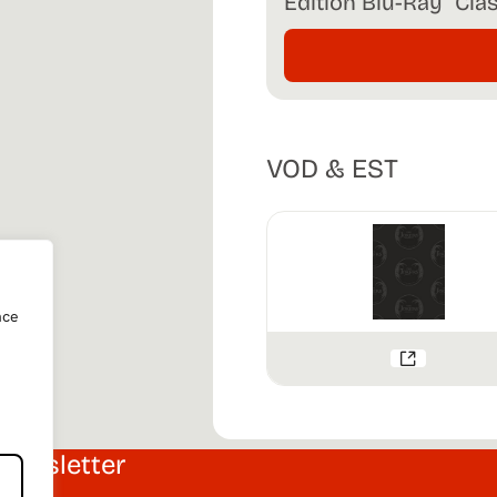
Édition Blu-Ray "Cla
VOD & EST
nce
Newsletter