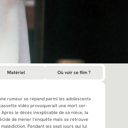
Matériel
Où voir ce film ?
une ru­meur se répand parmi les adoles­cents
 cassette vidéo provoquerait une mort cer­
Après le dé­cès inexplicable de sa nièce, la
écide de mener l’enquête mais se retrouve
malédiction. Pendant les sept jours qui lui