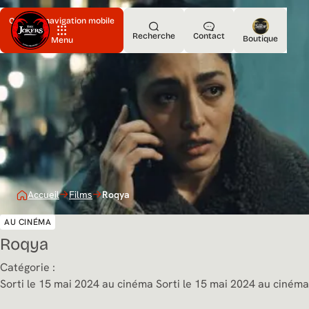
Ouvrir la navigation mobile
Recherche
Contact
Boutique
Menu
Accueil
Films
Roqya
AU CINÉMA
Roqya
Catégorie :
Sorti le 15 mai 2024 au cinéma
Sorti le 15 mai 2024 au cinéma