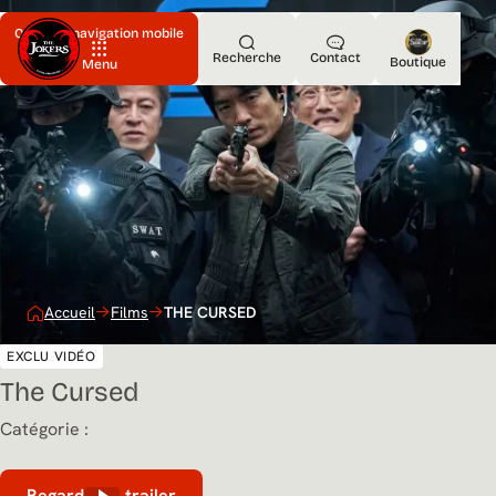
Ouvrir la navigation mobile
Recherche
Contact
Boutique
Menu
Accueil
Films
THE CURSED
EXCLU VIDÉO
The Cursed
Catégorie :
Regarder le trailer