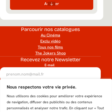
Acheter
Parcourir nos catalogues
Au Cinéma
Exclu vidéo
Tous nos films
The Jokers Shop
Recevez notre Newsletter
E-mail
RGPD
Nous respectons votre vie privée.
Accéder
Accéder
Accéder
Accéder
Accéder
J’accepte que mon adresse e-mail soit utilisée conformément
à notre politique de confidentialité.
Nous utilisons des cookies pour améliorer votre expérience
au
au
au
au
au
hCaptcha
de navigation, diffuser des publicités ou des contenus
S'inscrire
personnalisés et analyser notre trafic. En cliquant sur « Tout