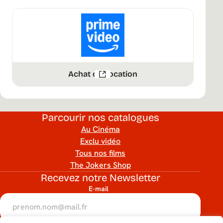
Achat ou Location
Parcourir nos catalogues
Au Cinéma
Exclu vidéo
Tous nos films
The Jokers Shop
Recevez notre Newsletter
E-mail